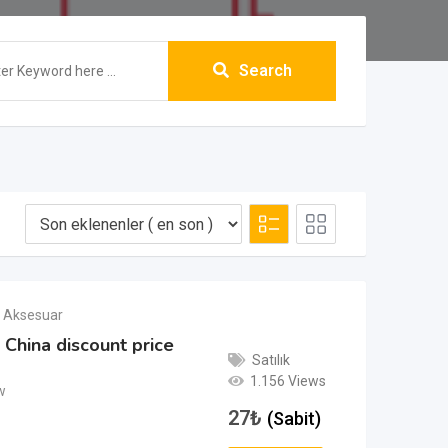
Search
 Aksesuar
China discount price
Satılık
1.156 Views
w
27
₺
(Sabit)