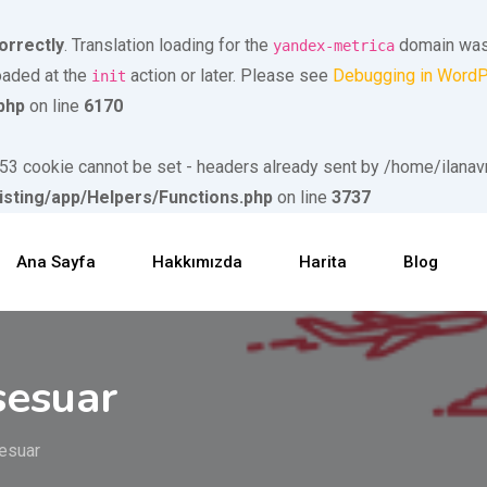
orrectly
. Translation loading for the
domain was t
yandex-metrica
loaded at the
action or later. Please see
Debugging in Word
init
php
on line
6170
ookie cannot be set - headers already sent by /home/ilanavm/
isting/app/Helpers/Functions.php
on line
3737
Ana Sayfa
Hakkımızda
Harita
Blog
sesuar
esuar