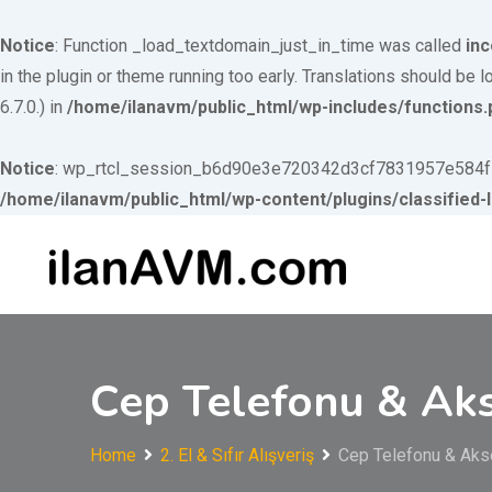
Notice
: Function _load_textdomain_just_in_time was called
inc
in the plugin or theme running too early. Translations should be 
6.7.0.) in
/home/ilanavm/public_html/wp-includes/functions.
Notice
: wp_rtcl_session_b6d90e3e720342d3cf7831957e584f53 c
/home/ilanavm/public_html/wp-content/plugins/classified-l
Skip to
Skip
content
to
content
Cep Telefonu & Ak
Home
2. El & Sıfır Alışveriş
Cep Telefonu & Aks