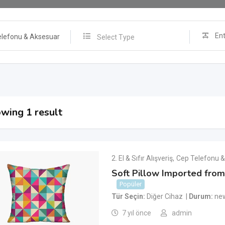
elefonu & Aksesuar
Select Type
wing 1 result
2. El & Sıfır Alışveriş
,
Cep Telefonu &
Soft Pillow Imported from 
Popüler
Tür Seçin
Diğer Cihaz
Durum
ne
7 yıl önce
admin